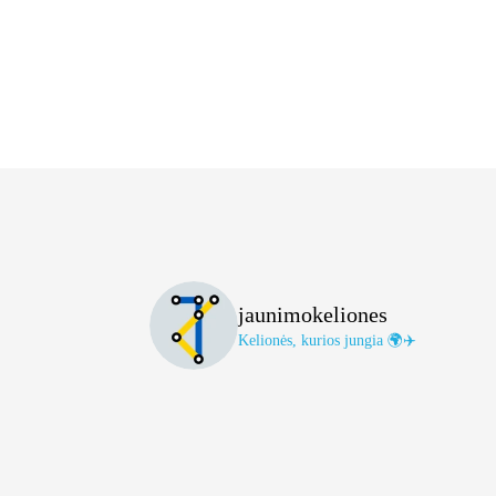
jaunimokeliones
Kelionės, kurios jungia 🌍✈️