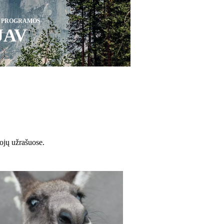
S PROGRAMOS
JAV
tojų užrašuose.