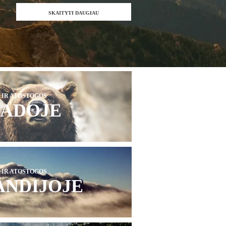
Studijuok
SKAITYTI DAUGIAU
Dirbtinį
Intelektą
Australijoje
su
50
%
stipendija
 IR ATOSTOGOS
ADOJE
 IR ATOSTOGOS
ANDIJOJE