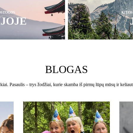
OSTOGOS
KITO
IJOJE
BLOGAS
iai. Pasaulis – trys žodžiai, kurie skamba iš pirmų lūpų mūsų ir keliau