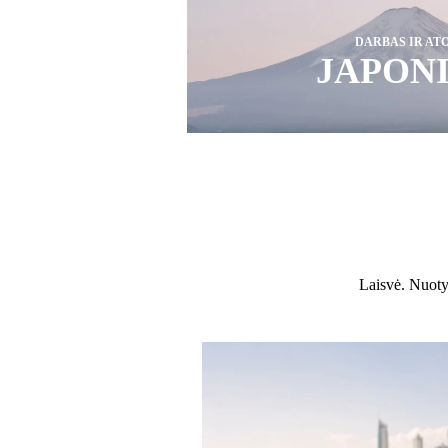
DARBAS IR AT
JAPON
Laisvė. Nuotyk