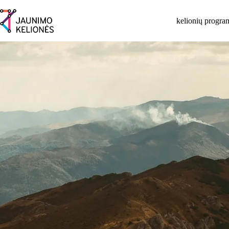
Skip
to
kelionių progra
content