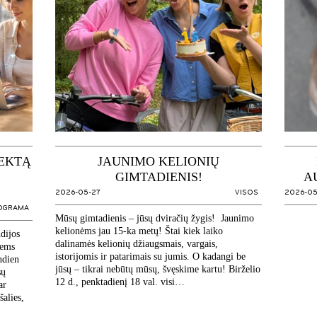
LEKTĄ
JAUNIMO KELIONIŲ
GIMTADIENIS!
A
2026-05-27
VISOS
2026-05
OGRAMA
Mūsų gimtadienis – jūsų dviračių žygis! Jaunimo
kelionėms jau 15-ka metų! Štai kiek laiko
ndijos
dalinamės kelionių džiaugsmais, vargais,
iems
istorijomis ir patarimais su jumis. O kadangi be
ndien
jūsų – tikrai nebūtų mūsų, švęskime kartu! Birželio
sų
12 d., penktadienį 18 val. visi…
ar
šalies,