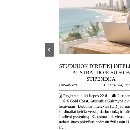
ASAULIO GALĄ –
STUDIJUOK DIRBTINĮ INTE
I BE PLANO?!
AUSTRALIJOJE SU 50 %
STIPENDIJA
AUJOJI ZELANDIJA
,
PROGRAMA
2026-06-29
AUSTRALIJA
,
PR
u Aivaru išskrido nežinodami
ur dirbs. Lengvai atidavę
🗓️ Registracija iki liepos 22 d. | 🎓 2 stipe
landiškam likimui – jie
| 🇦🇺 Gold Coast, Australija Galimybė dv
 apsistojo hostelyje. Per
lietuviams. Dirbtinis intelektas (DI) jau šia
 porai pavyko susitvarkyti
kardinaliai keičia verslą, darbo rinką ir mū
anko reikalus ir…
kasdienį gyvenimą. Klausimas tik vienas – 
stebėsi šiuos pokyčius nedrąsiu žvilgsniu iš 
ar…