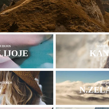
TUDIJOS
DARBAS
LIJOJE
KAN
OSTOGOS
DARBAS
V
N.ZEL