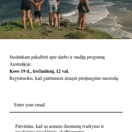
Susitinkam pakalbėti apie darbo ir studijų programą
Australijoje.
Kovo 19 d., trečiadienį, 12 val.
Registruokis, kad galėtumėm atsiųsti prisijungimo nuorodą:
Patvirtinu, kad su asmens duomenų tvarkymo ir
naudojimo taisyklėmis, skelbiamomis