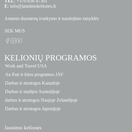
TEL
:
+370 656 47301
E
:
info@jaunimokeliones.lt
Asmens duomenų tvarkymo ir naudojimo taisyklės
SEK MUS
KELIONIŲ PROGRAMOS
Work and Travel USA
Au Pair ir kitos programos JAV
Darbas ir atostogos Kanadoje
Darbas ir studijos Australijoje
darbas ir atostogos Naujoje Zelandijoje
Darbas ir atostogos Japonijoje
Jaunimo kelionės