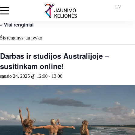
Skip
LV
to
content
« Visi renginiai
Šis renginys jau įvyko
Darbas ir studijos Australijoje –
susitinkam online!
sausio 24, 2025 @ 12:00
-
13:00