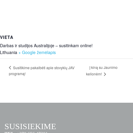
VIETA
Darbas ir studijos Australijoje – susitinkam online!
Lithuania
+ Google žemėlapis
Į kiną su Jaunimo
Susitikime pakalbėti apie stovyklų JAV
programą!
kelionėm!
SUSISIEKIME