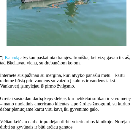
“Į
Kanadą
atvykau paskatinta draugės. Ironiška, bet vizą gavau tik aš,
tad iškeliavau viena, su drebančiom kojom.
Internete susipažinau su mergina, kuri atvyko panašiu metu – kartu
radome būstą prie vandens su vaizdu į kalnus ir vandens taksi.
Vankuverį įsimylėjau iš pirmo žvilgsnio.
Greitai susiradau darbą kepyklėlėje, kur netikėtai sutikau ir savo meilę
– mano nuolatinis americano klientas tapo širdies žmogumi, su kuriuo
dabar planuojame kartu virti kavą iki gyvenimo galo.
Vėliau keičiau darbą ir pradėjau dirbti veterinarijos klinikoje. Norėjau
dirbti su gyvūnais ir būti arčiau gamtos.