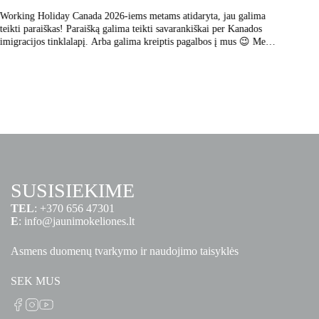
Working Holiday Canada 2026-iems metams atidaryta, jau galima
Gabriel
teikti paraiškas! Paraišką galima teikti savarankiškai per Kanados
nepapra
imigracijos tinklalapį. Arba galima kreiptis pagalbos į mus 😉 Mes
ir pati
atsiunčiame instrukciją pažingsniui, kaip pateikti […]
Vernon,
SUSISIEKIME
TEL
:
+370 656 47301
E
:
info@jaunimokeliones.lt
Asmens duomenų tvarkymo ir naudojimo taisyklės
SEK MUS