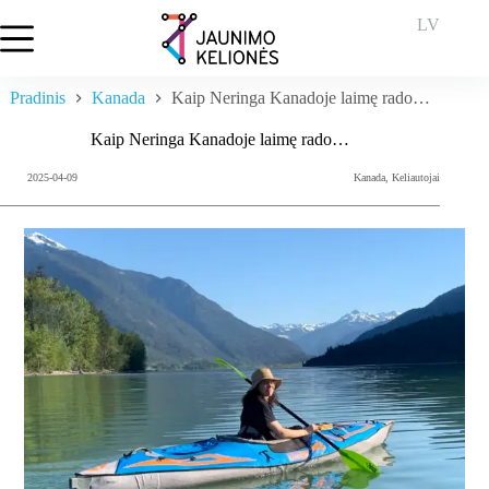
Skip
LV
to
content
Pradinis
Kanada
Kaip Neringa Kanadoje laimę rado…
Kaip Neringa Kanadoje laimę rado…
2025-04-09
Kanada
,
Keliautojai