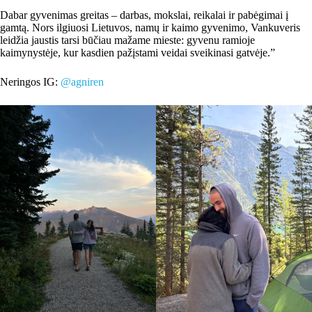
Dabar gyvenimas greitas – darbas, mokslai, reikalai ir pabėgimai į
gamtą. Nors ilgiuosi Lietuvos, namų ir kaimo gyvenimo, Vankuveris
leidžia jaustis tarsi būčiau mažame mieste: gyvenu ramioje
kaimynystėje, kur kasdien pažįstami veidai sveikinasi gatvėje.”
Neringos IG:
@agniren