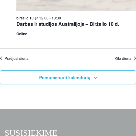
V
a
i
t
e
i
birželio 10 @ 12:00
-
13:00
w
o
Darbas ir studijos Australijoje – Birželio 10 d.
s
n
N
Online
a
v
i
g
Praėjusi diena
Kita diena
a
t
i
o
Prenumeruoti kalendorių
n
SUSISIEKIME