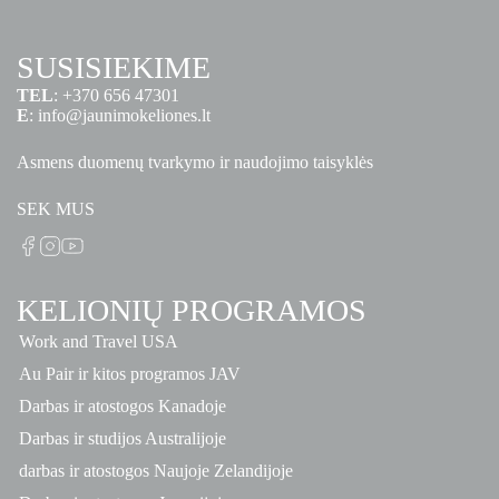
SUSISIEKIME
TEL
:
+370 656 47301
E
:
info@jaunimokeliones.lt
Asmens duomenų tvarkymo ir naudojimo taisyklės
SEK MUS
KELIONIŲ PROGRAMOS
Work and Travel USA
Au Pair ir kitos programos JAV
Darbas ir atostogos Kanadoje
Darbas ir studijos Australijoje
darbas ir atostogos Naujoje Zelandijoje