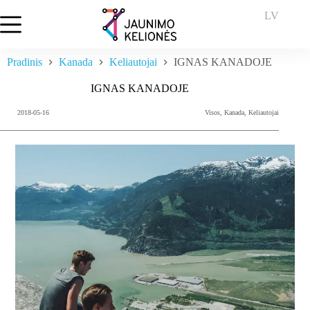
Skip
LV
to
content
Pradinis
Kanada
Keliautojai
IGNAS KANADOJE
IGNAS KANADOJE
2018-05-16
Visos
,
Kanada
,
Keliautojai