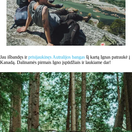
Jau išbandęs ir
prisijaukinęs Autralijos bangas
šį kartą Ignas patraukė į
Kanadą. Dalinamės pirmais Igno įspūdžiais ir laukiame dar!