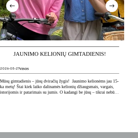
IS!
ONLINE RENGINIAI DARBAS IR STUDIJO
AUSTRALIJOJE
2026-05-04
VISOS
nėms jau 15-
, vargais,
Ar vis galvoji, svajoji ir dvejoji, ar verta vykti į Australiją?
ikrai nebūtų
Kviečiame į seriją online susitikimų, vyksiančių kiekvieną
ketvirtadienį visą gegužę. Jaunimo kelionių komanda trumpai
papasakos apie darbo ir studjų Australijoje programą, aptarsim