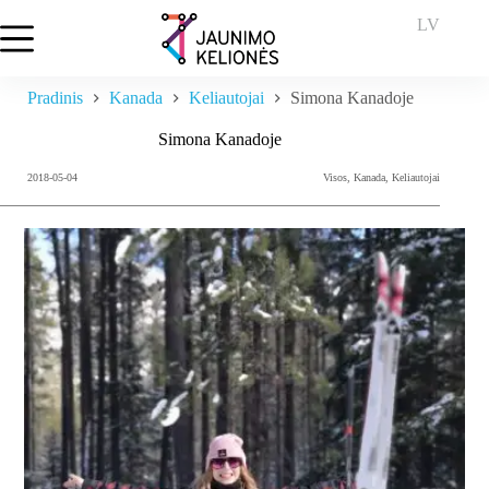
Skip
LV
to
content
Pradinis
Kanada
Keliautojai
Simona Kanadoje
Simona Kanadoje
2018-05-04
Visos
,
Kanada
,
Keliautojai