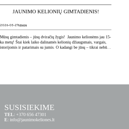
JAUNIMO KELIONIŲ GIMTADIENIS!
ON
2026-05-27
VISOS
2026-0
Mūsų gimtadienis – jūsų dviračių žygis! Jaunimo kelionėms jau 15-
ka metų! Štai kiek laiko dalinamės kelionių džiaugsmais, vargais,
Ar vis g
istorijomis ir patarimais su jumis. O kadangi be jūsų – tikrai nebūtų
Kviečia
[…]
ketvirt
papasak
SUSISIEKIME
TEL
:
+370 656 47301
E
:
info@jaunimokeliones.lt