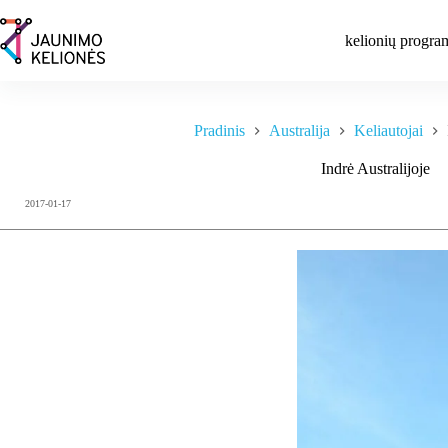
Skip
to
kelionių progra
content
Pradinis
Australija
Keliautojai
Indrė Australijoje
2017-01-17