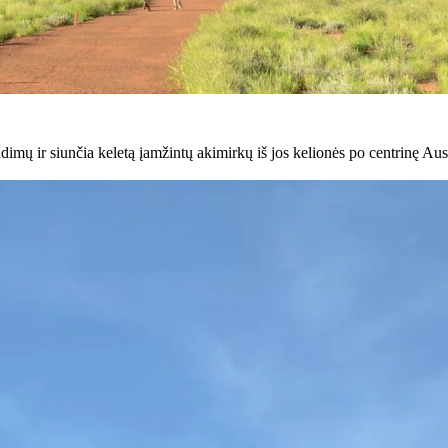
imų ir siunčia keletą įamžintų akimirkų iš jos kelionės po centrinę Aust