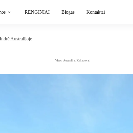
mos
RENGINIAI
Blogas
Kontaktai
Indrė Australijoje
Visos
,
Australija
,
Keliautojai