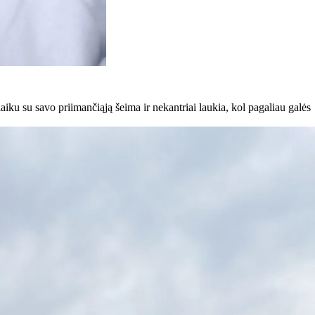
aiku su savo priimančiąją šeima ir nekantriai laukia, kol pagaliau galės