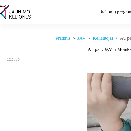
Skip
to
kelionių progra
content
Pradinis
JAV
Keliautojai
Au-pa
Au-pair, JAV ir Monik
2020-11-04