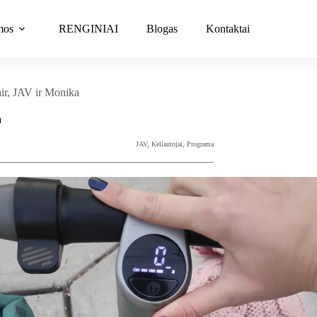
mos
RENGINIAI
Blogas
Kontaktai
ir, JAV ir Monika
a
JAV
,
Keliautojai
,
Programa