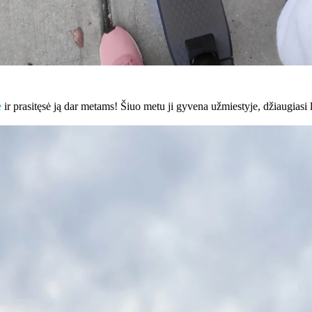
e
ir prasitęsė ją dar metams! Šiuo metu ji gyvena užmiestyje, džiaugiasi l