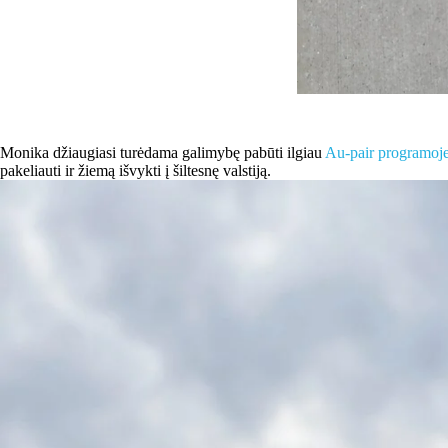
Monika džiaugiasi turėdama galimybę pabūti ilgiau
Au-pair programoj
pakeliauti ir žiemą išvykti į šiltesnę valstiją.