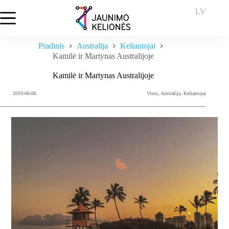
Skip
LV
to
content
Pradinis
Australija
Keliautojai
Kamilė ir Martynas Australijoje
Kamilė ir Martynas Australijoje
2019-06-06
Visos
,
Australija
,
Keliautojai