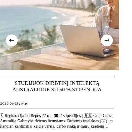
JAUNIMO KELIONIŲ GIMTADIENIS!
2026-05-27
VISOS
Mūsų gimtadienis – jūsų dviračių žygis! Jaunimo kelionėms jau 15-
ka metų! Štai kiek laiko dalinamės kelionių džiaugsmais, vargais,
 Coast,
istorijomis ir patarimais su jumis. O kadangi be jūsų – tikrai nebūtų
DI) jau
[…]
nį