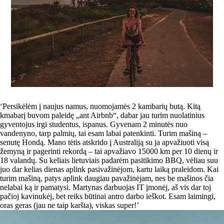
‘Persikėlėm į naujus namus, nuomojamės 2 kambarių butą. Kitą
kmabarį buvom paleidę „ant Airbnb“, dabar jau turim nuolatinius
gyventojus irgi studentus, ispanus. Gyvenam 2 minutės nuo
vandenyno, tarp palmių, tai esam labai patenkinti. Turim mašiną –
senutę Hondą. Mano tėtis atskrido į Australiją su ja apvažiuoti visą
žemyną ir pagerinti rekordą – tai apvažiavo 15000 km per 10 dienų ir
18 valandų. Su keliais lietuviais padarėm pasitikimo BBQ, vėliau suu
juo dar kelias dienas aplink pasivažinėjom, kartu laiką praleidom. Kai
turim mašiną, patys aplink daugiau pavažinėjam, nes be mašinos čia
nelabai ką ir pamatysi. Martynas darbuojas IT įmonėj, aš vis dar toj
pačioj kavinukėj, bet reiks būtinai antro darbo ieškot. Esam laimingi,
oras geras (jau ne taip karšta), viskas super!’