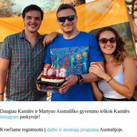
Daugiau Kamilės ir Martyno Australiško gyvenimo ieškok Kamilės
instagram
paskyroje!
Kviečiame registruotis į
darbo ir atostogų programą
Australijoje.