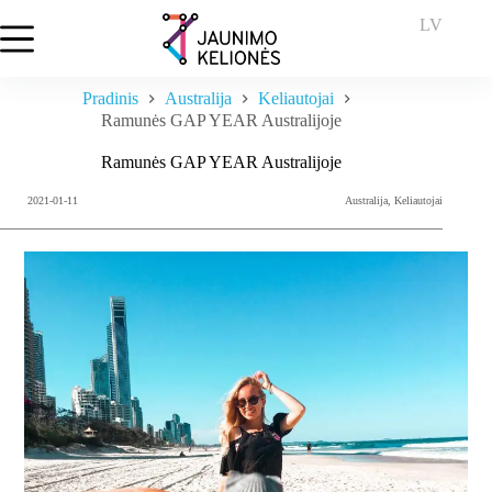
Skip
LV
to
content
Pradinis
Australija
Keliautojai
Ramunės GAP YEAR Australijoje
Ramunės GAP YEAR Australijoje
2021-01-11
Australija
,
Keliautojai