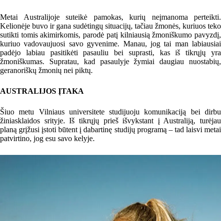
Metai Australijoje suteikė pamokas, kurių neįmanoma perteikti.
Kelionėje buvo ir gana sudėtingų situacijų, tačiau žmonės, kuriuos teko
sutikti tomis akimirkomis, parodė patį kilniausią žmoniškumo pavyzdį,
kuriuo vadovaujuosi savo gyvenime. Manau, jog tai man labiausiai
padėjo labiau pasitikėti pasauliu bei suprasti, kas iš tikrųjų yra
žmoniškumas. Supratau, kad pasaulyje žymiai daugiau nuostabių,
geranoriškų žmonių nei piktų.
AUSTRALIJOS ĮTAKA
Šiuo metu Vilniaus universitete studijuoju komunikaciją bei dirbu
žiniasklaidos srityje. Iš tikrųjų prieš išvykstant į Australiją, turėjau
planą grįžusi įstoti būtent į dabartinę studijų programą – tad laisvi metai
patvirtino, jog esu savo kelyje.