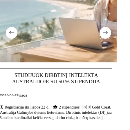
STUDIJUOK DIRBTINĮ INTELEKTĄ
I
AUSTRALIJOJE SU 50 % STIPENDIJA
2026-06-29
VISOS
2026-0
🗓️ Registracija iki liepos 22 d. | 🎓 2 stipendijos | 🇦🇺 Gold Coast,
Australija Galimybė dviems lietuviams. Dirbtinis intelektas (DI) jau
šiandien kardinaliai keičia verslą, darbo rinką ir mūsų kasdienį
gyvenimą. Klausimas tik vienas […]