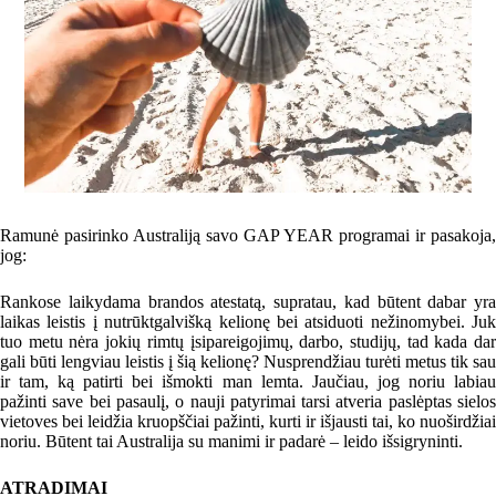
Ramunė pasirinko Australiją savo GAP YEAR programai ir pasakoja,
jog:
Rankose laikydama brandos atestatą, supratau, kad būtent dabar yra
laikas leistis į nutrūktgalvišką kelionę bei atsiduoti nežinomybei. Juk
tuo metu nėra jokių rimtų įsipareigojimų, darbo, studijų, tad kada dar
gali būti lengviau leistis į šią kelionę? Nusprendžiau turėti metus tik sau
ir tam, ką patirti bei išmokti man lemta. Jaučiau, jog noriu labiau
pažinti save bei pasaulį, o nauji patyrimai tarsi atveria paslėptas sielos
vietoves bei leidžia kruopščiai pažinti, kurti ir išjausti tai, ko nuoširdžiai
noriu. Būtent tai Australija su manimi ir padarė – leido išsigryninti.
ATRADIMAI